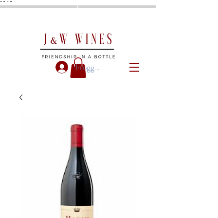
"
"
"
"
Inloggen