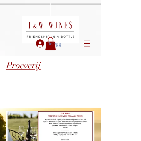
"
"
"
"
Inloggen
Proeverij