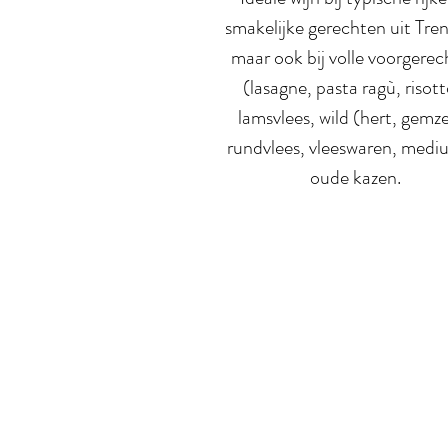
smakelijke gerechten uit Tren
maar ook bij volle voorgere
(lasagne, pasta ragù, risott
lamsvlees, wild (hert, gemz
rundvlees, vleeswaren, medi
oude kazen.
Meer over ons
On