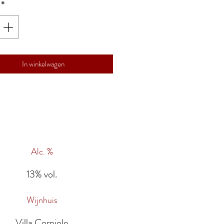
*
In winkelwagen
Alc. %
13% vol.
Wijnhuis
Villa Corniole