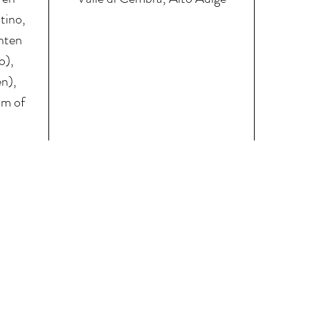
tino,
chten
o),
en),
um of
ze wijnen
Contacteer ons
Leveringsvoor