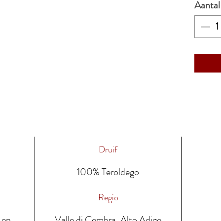
Aantal
Druif
100% Teroldego
Regio
e en
Valle di Cembra, Alto Adige