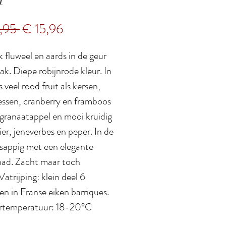
Normale
Verkoopprijs
,95 
€ 15,96
prijs
k fluweel en aards in de geur
k. Diepe robijnrode kleur. In
 veel rood fruit als kersen,
essen, cranberry en framboos
 granaatappel en mooi kruidig
rier, jeneverbes en peper. In de
sappig met een elegante
aad. Zacht maar toch
atrijping: klein deel 6
n in Franse eiken barriques.
rtemperatuur: 18-20°C