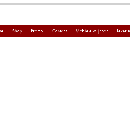
"
"
"
"
me
Shop
Promo
Contact
Mobiele wijnbar
Leveri