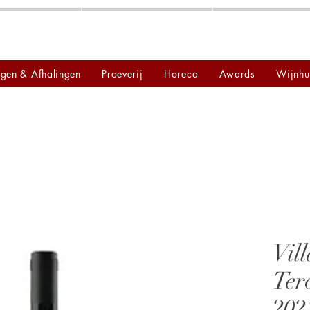
ngen & Afhalingen
Proeverij
Horeca
Awards
Wijnhu
Vill
Ter
202