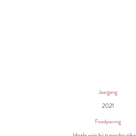
Jaargang
2021
Foodpairing
Ideale wijn bij typische rijk