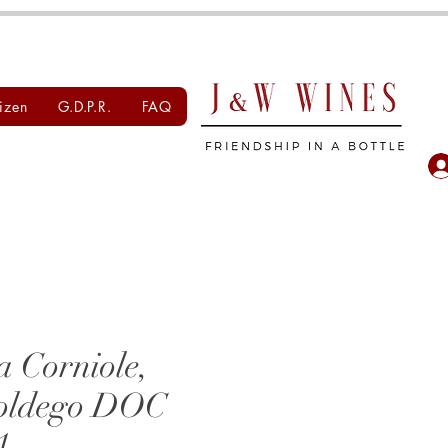
izen
G.D.P.R.
FAQ
a Corniole,
oldego DOC
1