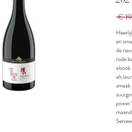
 € 19
Heerlij
en smaa
de neus
rode b
alsook
als lau
smaak 
zuurgr
power.V
maande
Servee