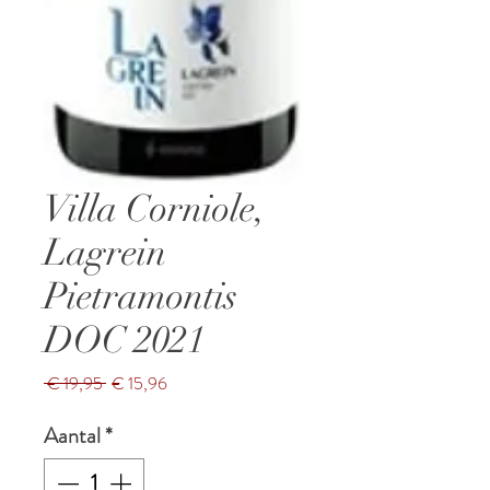
Villa Corniole,
Lagrein
Pietramontis
DOC 2021
Normale
Verkoopprijs
 € 19,95 
€ 15,96
prijs
Aantal
*