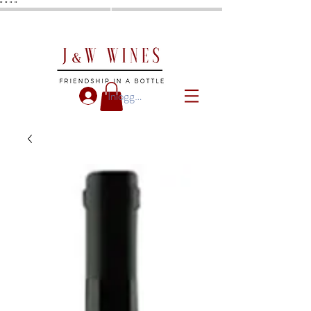
"
"
"
"
Inloggen