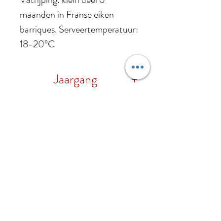
maanden in Franse eiken
barriques. Serveertemperatuur:
18-20°C
Jaargang
2021
Druif
100% Lagrein
Alc. %
13% vol.
Foodpairing
Hij past goed bij vleeswaren,
Regio
traditionele Trentinese