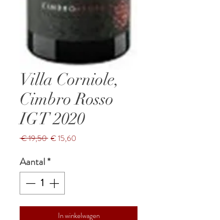
Villa Corniole,
Cimbro Rosso
IGT 2020
Normale
Verkoopprijs
 € 19,50 
€ 15,60
prijs
Aantal
*
In winkelwagen