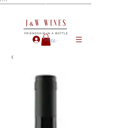
"
"
"
"
Inloggen