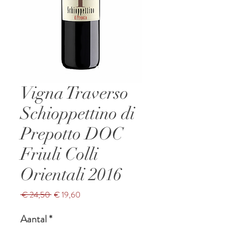
Vigna Traverso
Schioppettino di
Prepotto DOC
Friuli Colli
Orientali 2016
Normale
Verkoopprijs
 € 24,50 
€ 19,60
prijs
Aantal
*