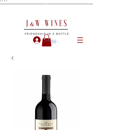
"
"
"
"
Inloggen