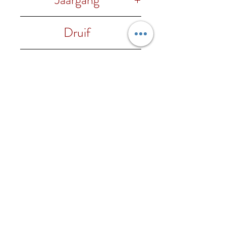
2023
Druif
100% Pecorino
Alc. %
13% vol.
Foodpairing
Aperitieven en visgerechten,
Regio
wit vlees, soepen, kazen
Abruzzo
Wijnhuis
Vigna Madre
Onze wijnen