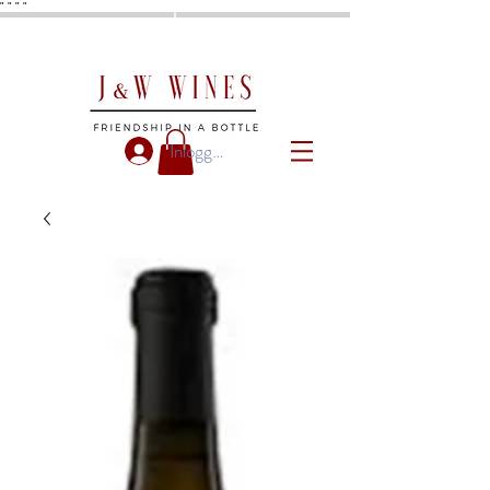
"
"
"
"
Inloggen