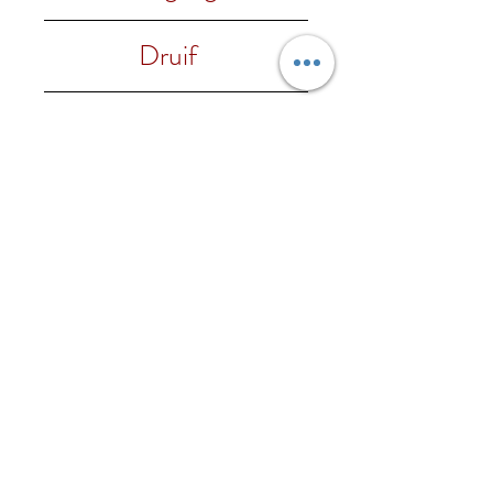
2022
Druif
100% Montepulciano
Alc. %
13% vol.
Foodpairing
Past bij voorgerechten,
Regio
gezouten vlees, gebraad en
halfzachte kazen
Abruzzo
Wijnhuis
Vigna Madre
Onze wijnen
Contacteer ons