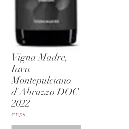
Vigna Madre,
Iava
Montepulciano
d'Abruzzo DOC
2022
Prijs
€ 11,95