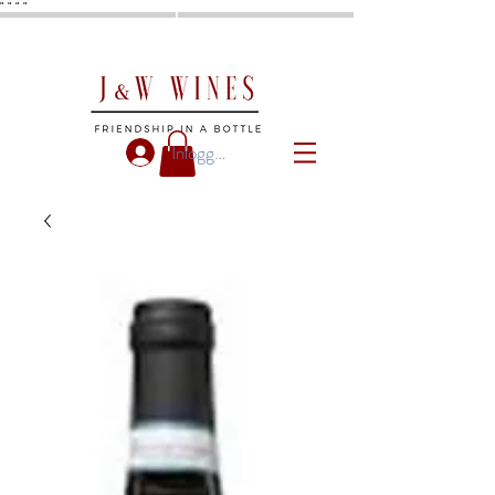
"
"
"
"
Inloggen