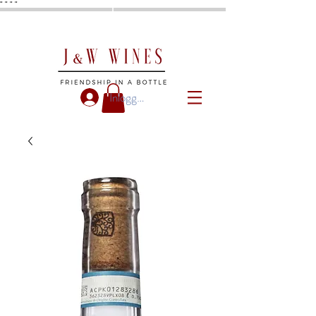
"
"
"
"
Inloggen