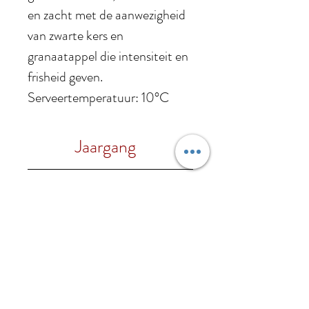
en zacht met de aanwezigheid
van zwarte kers en
granaatappel die intensiteit en
frisheid geven.
Serveertemperatuur: 10°C
Jaargang
2023
Druif
100% Montepulciano
Alc. %
d'Abruzzo
13% vol
Foodpairing