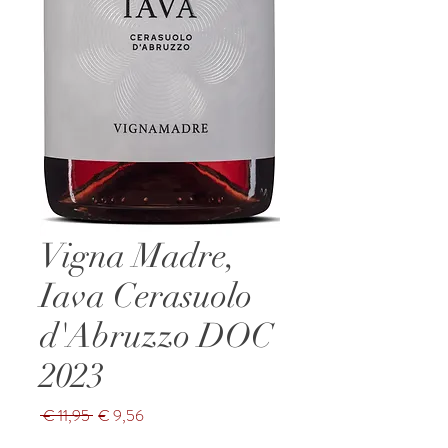
Vigna Madre,
Iava Cerasuolo
d'Abruzzo DOC
2023
Normale
Verkoopprijs
 € 11,95 
€ 9,56
prijs