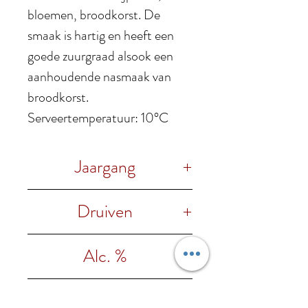
bloemen, broodkorst. De
smaak is hartig en heeft een
goede zuurgraad alsook een
aanhoudende nasmaak van
broodkorst.
Serveertemperatuur: 10°C
Jaargang
2022
Druiven
40% Trebbiano d'Abruzzo,
Alc. %
40% Chardonnay & 20%
Malvasia
13,5% vol.
Foodpairing