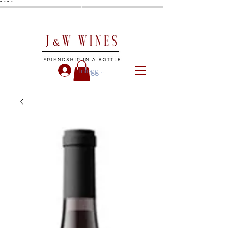
"
"
"
"
Inloggen