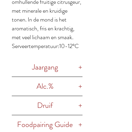
omhullende fruitige citrusgeur,
met minerale en kruidige
tonen. In de mond is het
aromatisch, fris en krachtig,
met veel lichaam en smaak
.
Serveertemperatuur:10-12°C
Jaargang
2021
Alc.%
12% vol.
Druif
50% Moscato Giallo 50%
Foodpairing Guide
Moscato Bianco