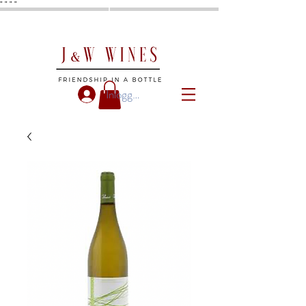
"
"
"
"
Inloggen