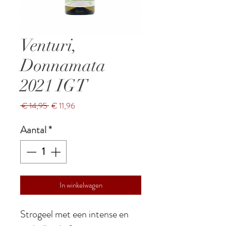
Venturi,
Donnamata
2021 IGT
Normale
Verkoopprijs
 € 14,95 
€ 11,96
prijs
Aantal
*
In winkelwagen
Strogeel met een intense en