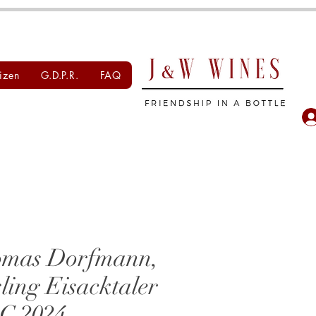
izen
G.D.P.R.
FAQ
mas Dorfmann,
sling Eisacktaler
C 2024