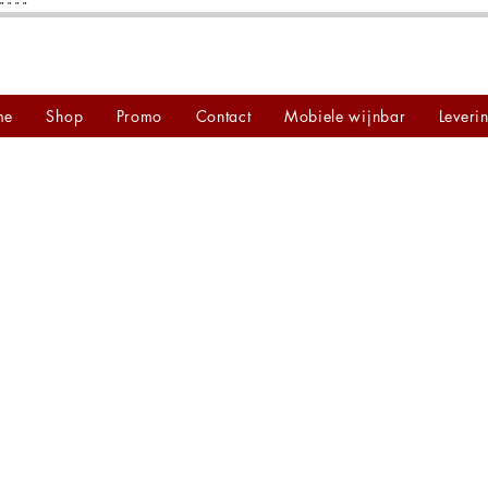
"
"
"
"
me
Shop
Promo
Contact
Mobiele wijnbar
Leveri