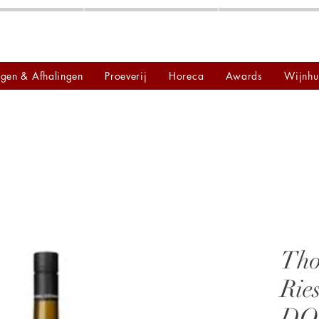
ngen & Afhalingen
Proeverij
Horeca
Awards
Wijnhu
Tho
Rie
DO