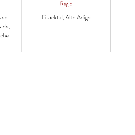
Regio
s en
Eisacktal, Alto Adige
lade,
ische
.
ze wijnen
Contacteer ons
Leveringsvoor