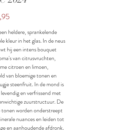
Prijs
,95
een heldere, sprankelende
e kleur in het glas. In de neus
wt hij een intens bouquet
oma's van citrusvruchten,
me citroen en limoen,
eld van bloemige tonen en
ugje steenfruit. In de mond is
 levendig en verfrissend met
enwichtige zuurstructuur. De
ge tonen worden onderstreept
inerale nuances en leiden tot
nge en aanhoudende afdronk.