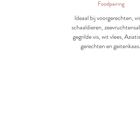
Foodpairing
Ideaal bij voorgerechten, vi
schaaldieren, zeevruchtensa
gegrilde vis, wit vlees, Aziat
gerechten en geitenkaas
Meer over ons
On