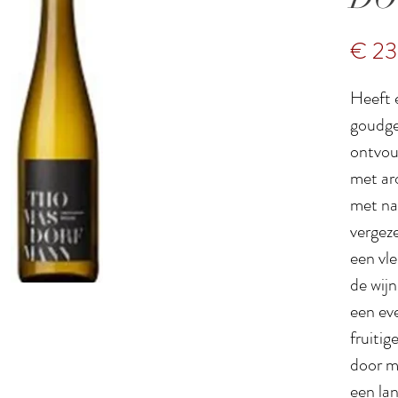
€ 23
Heeft 
goudgel
ontvou
met ar
met na
vergez
een vle
de wijn
een ev
fruiti
door m
een la