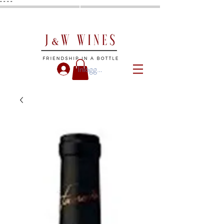
"
"
"
"
Inloggen