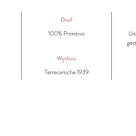
Druif
100% Primitivo
Uit
ges
Wijnhuis
Terrecarsiche 1939
ze wijnen
Contacteer ons
Leveringsvoor