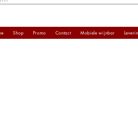
"
"
"
"
me
Shop
Promo
Contact
Mobiele wijnbar
Leveri