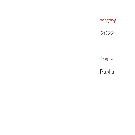
Jaargang
2022
Regio
Puglia
Meer over ons
On