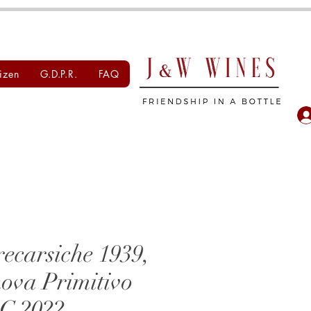
izen
G.D.P.R.
FAQ
recarsiche 1939,
ova Primitivo
C 2022