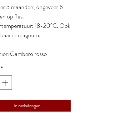
er 3 maanden, ongeveer 6
n op fles.
rtemperatuur: 18-20°C. Ook
jgbaar in magnum.
hieri Gambero rosso
*
In winkelwagen