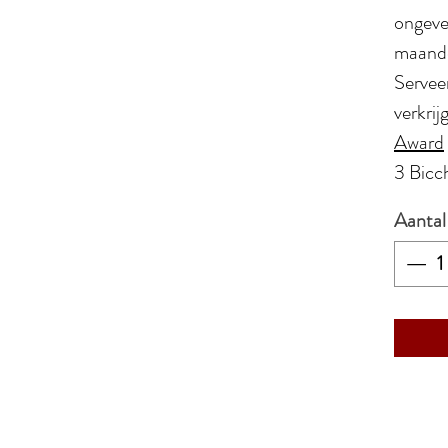
ongeve
maande
Servee
verkri
Award
3 Bicc
Aantal