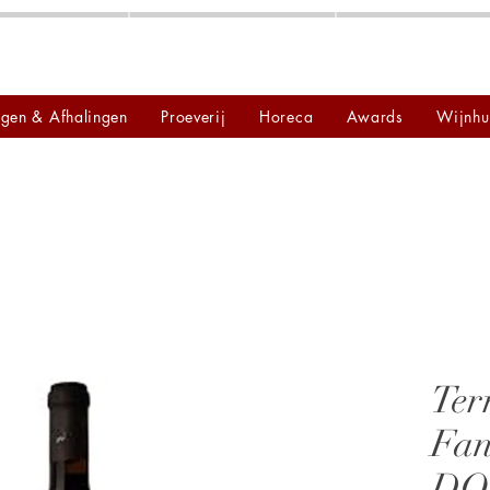
ngen & Afhalingen
Proeverij
Horeca
Awards
Wijnhu
Ter
Fan
DO