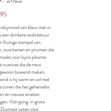
Prijs
,95
robijnrood van kleur met in
s een donkere reuktextuur
n fruitige stempel van
, zure kersen en pruimen die
 maakt voor bijna pikante
ge nuances die de neus
gewoon boeiend maken.
ond is hij warm en vol met
ge tonen die het gehemelte
len en nieuwe smaken
gen. Vatrijping: in grote
 Durmast vaten voor