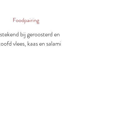
Foodpairing
stekend bij geroosterd en
toofd vlees, kaas en salami
waarden
Vragen?