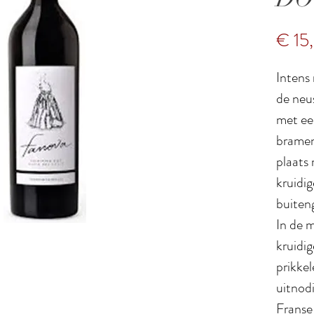
€ 15
Intens 
de neu
met ee
bramen
plaats
kruidi
buiten
In de m
kruidi
prikke
uitnodi
Franse