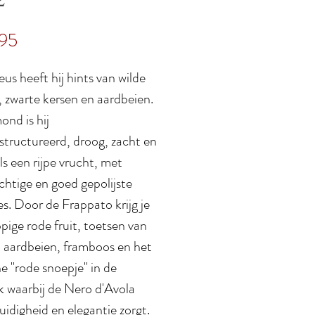
Prijs
,95
eus heeft hij hints van wilde
, zwarte kersen en aardbeien.
ond is hij
structureerd, droog, zacht en
als een rijpe vrucht, met
chtige en goed gepolijste
s. Door de Frappato krijg je
pige rode fruit, toetsen van
, aardbeien, framboos en het
e "rode snoepje" in de
k waarbij de Nero d'Avola
uidigheid en elegantie zorgt.