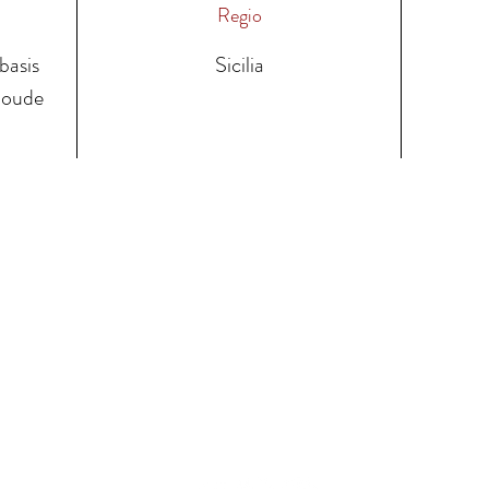
Regio
basis
Sicilia
n oude
ze wijnen
Contacteer ons
Leveringsvoor