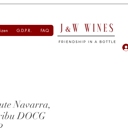
izen
G.D.P.R.
FAQ
ute Navarra,
ribu DOCG
2