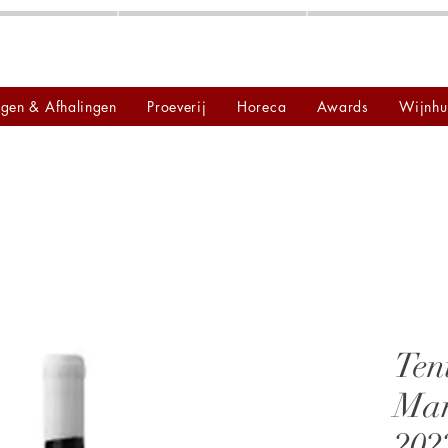
ngen & Afhalingen
Proeverij
Horeca
Awards
Wijnhu
Ten
Ma
202