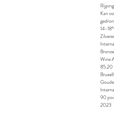
Rijping
Kan oo
gedron
14-18°
Zilvere
Intern
Bronze
Wine 
85.20 
Bruxel
Gouden
Intern
90 poin
2023