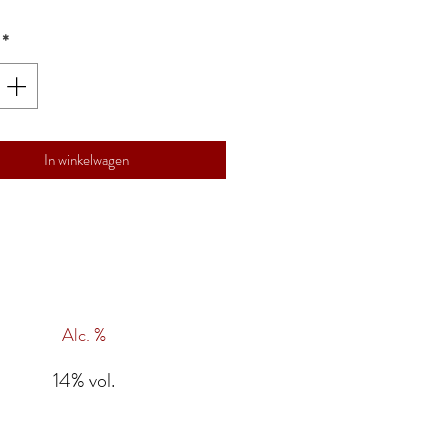
*
In winkelwagen
Alc. %
14% vol.