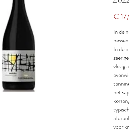
€ 17
In de n
bessen
In de m
zeer ge
vlezig 
evenwi
tannine
het sap
kersen
typisch
afdron
voor kr