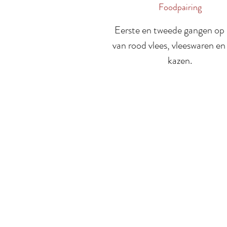
Foodpairing
Eerste en tweede gangen op 
van rood vlees, vleeswaren e
kazen.
Meer over ons
On