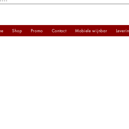
"
"
"
"
me
Shop
Promo
Contact
Mobiele wijnbar
Leveri