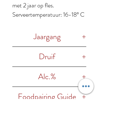
met 2 jaar op fles.
Serveertemperatuur: 16-18° C
Jaargang
2019
Druif
100% Nebbiolo
Alc.%
14% vol.
Foodpairing Guide
Aanbevolen bij vlees en kazen
Regio
Piemonte
Wijnhuis