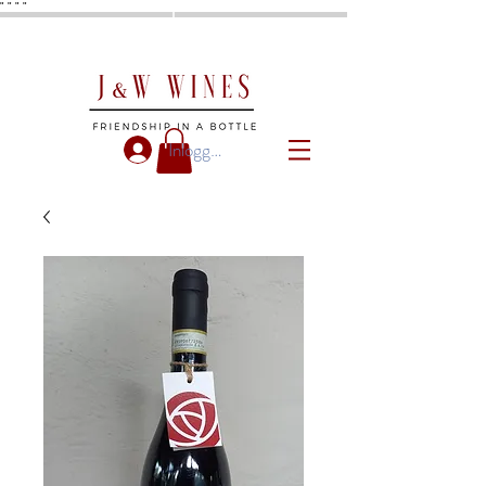
"
"
"
"
Inloggen