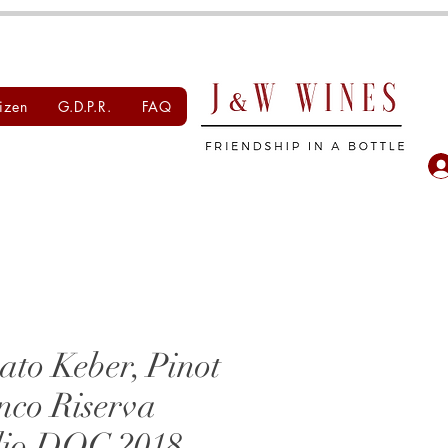
izen
G.D.P.R.
FAQ
ato Keber, Pinot
nco Riserva
lio DOC 2018