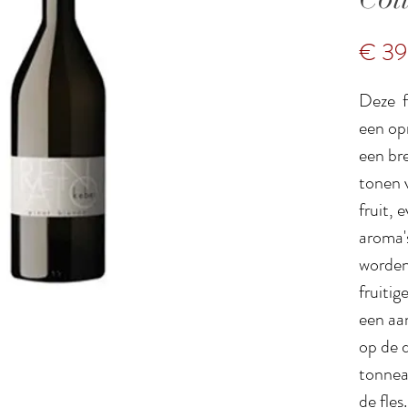
€ 39
Deze f
een op
een br
tonen v
fruit, 
aroma'
worden
fruiti
een aa
op de 
tonneau
de fle