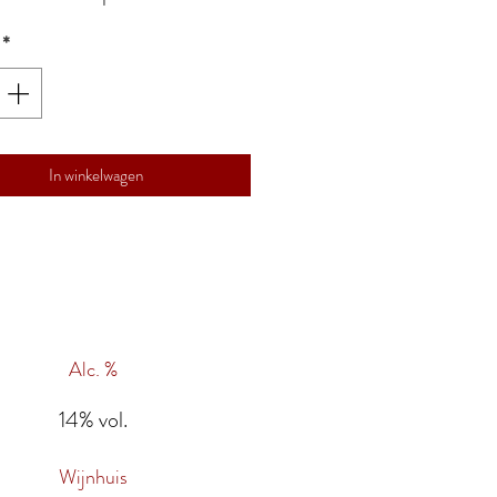
*
In winkelwagen
Alc. %
14% vol.
Wijnhuis