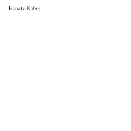
Renato Keber
waarden
Vragen?