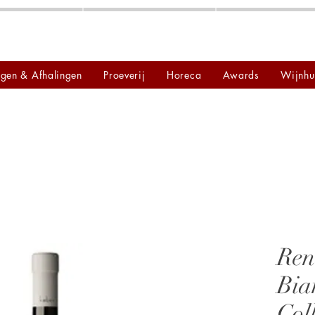
ngen & Afhalingen
Proeverij
Horeca
Awards
Wijnhu
Ren
Bia
Col