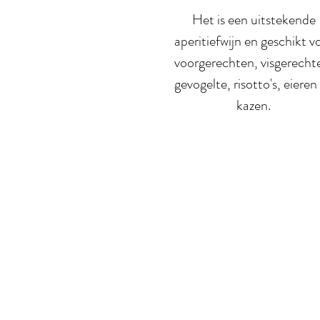
Het is een uitstekende
aperitiefwijn en geschikt v
voorgerechten, visgerecht
gevogelte, risotto's, eieren
kazen.
Meer over ons
On