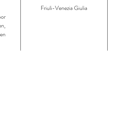
Friuli-Venezia Giulia
oor
en,
 en
ze wijnen
Contacteer ons
Leveringsvoor