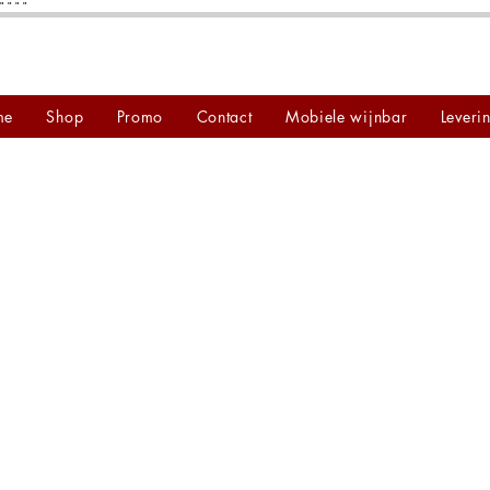
"
"
"
"
me
Shop
Promo
Contact
Mobiele wijnbar
Leveri