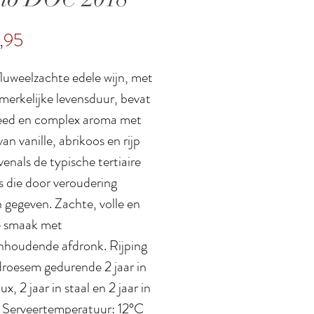
Prijs
,95
luweelzachte edele wijn, met
merkelijke levensduur, bevat
eed en complex aroma met
an vanille, abrikoos en rijp
evenals de typische tertiaire
s die door veroudering
 gegeven. Zachte, volle en
ge smaak met
nhoudende afdronk. Rijping
droesem gedurende 2 jaar in
x, 2 jaar in staal en 2 jaar in
s. Serveertemperatuur: 12°C