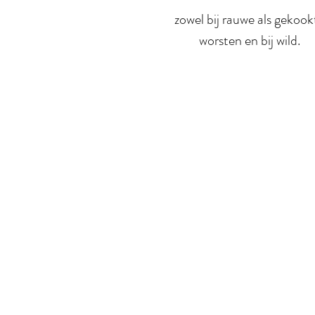
zowel bij rauwe als gekook
worsten en bij wild.
Meer over ons
On