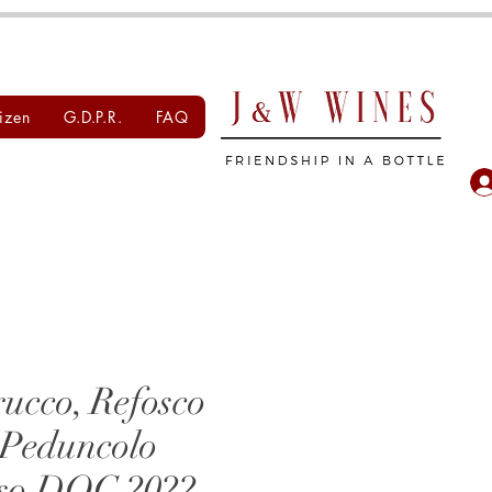
izen
G.D.P.R.
FAQ
rucco, Refosco
 Peduncolo
so DOC 2022