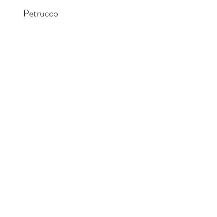
Petrucco
waarden
Vragen?