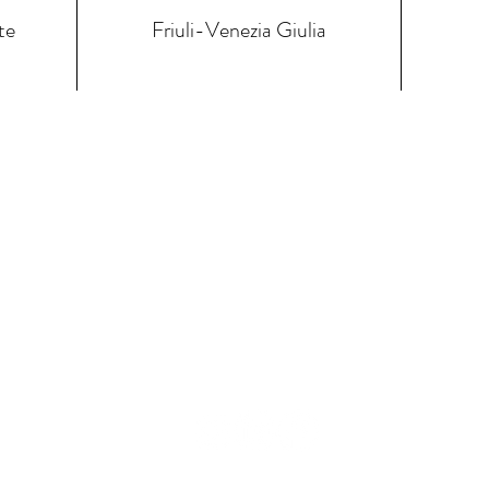
te
Friuli-Venezia Giulia
ze wijnen
Contacteer ons
Leveringsvoor