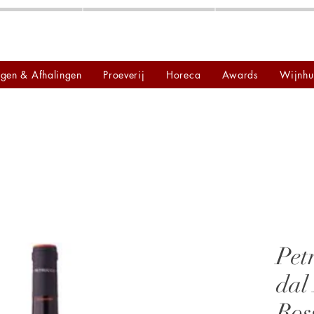
ngen & Afhalingen
Proeverij
Horeca
Awards
Wijnhu
Pet
dal
Ros