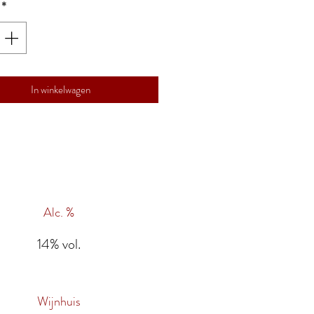
*
In winkelwagen
Alc. %
14% vol.
Wijnhuis