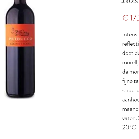
€ 17
Intens 
reflect
doet d
morell,
de mon
fijne t
structu
aanhou
maande
vaten.
20°C