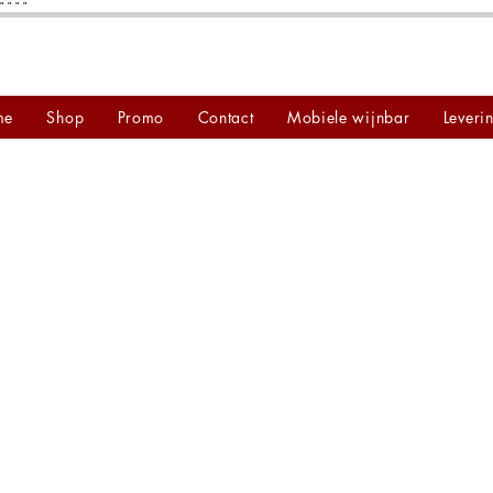
"
"
"
"
me
Shop
Promo
Contact
Mobiele wijnbar
Leveri