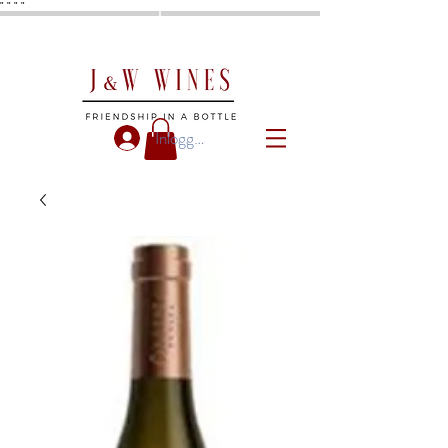
"
"
"
"
Inloggen