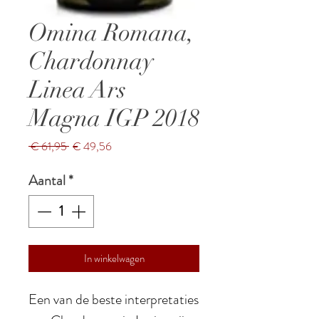
Omina Romana,
Chardonnay
Linea Ars
Magna IGP 2018
Normale
Verkoopprijs
 € 61,95 
€ 49,56
prijs
Aantal
*
In winkelwagen
Een van de beste interpretaties