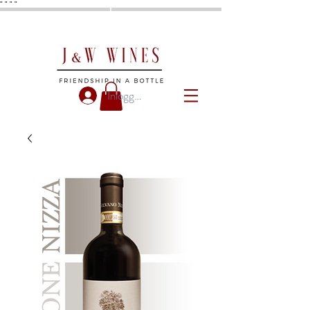
"
"
"
"
Inloggen