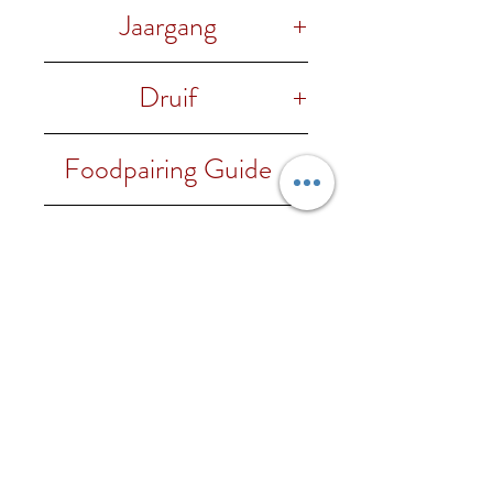
14% vol.
Jaargang
2020
Druif
100% Nebbiolo
Foodpairing Guide
Barbecue, gegrild vlees, rijpere
Regio
kazen, rood vlees, stevige
vleesgerechten, wild.
Piemonte
Wijnhuis
Nizza Silvano
Onze wijnen
Contacteer ons