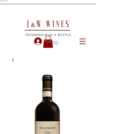
"
"
"
"
Inloggen