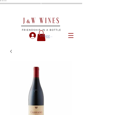
"
"
"
"
Inloggen