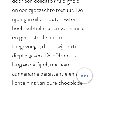
door een delicate kruidigheid
en een zijdezachte textuur. De
rijping in eikenhouten vaten
heeft subtiele tonen van vanille
en geroosterde noten
toegevoegd, die de wijn extra
diepte geven. De afdronk is
lang en verfijnd, met een
aangename persistentie en een
lichte hint van pure chocolade.
Vatrijping: 12 maanden Franse
eikenhouten vaten.
Serveertemperatuur: 16-18°C
Jaargang