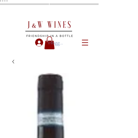
"
"
"
"
Inloggen