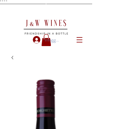
"
"
"
"
Inloggen