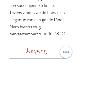
een specerijenrijke finale.
Tevens vinden we de finesse en
elegantie van een goede Pinot
Nero hierin terug.
Serveertemperatuur: 16-18° C
Jaargang
2022
Druif
100% Sangiovese
Alc.%
14.5% vol.
Foodpairing Guide