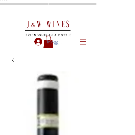
"
"
"
"
Inloggen