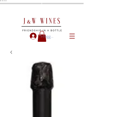
"
"
"
"
Inloggen