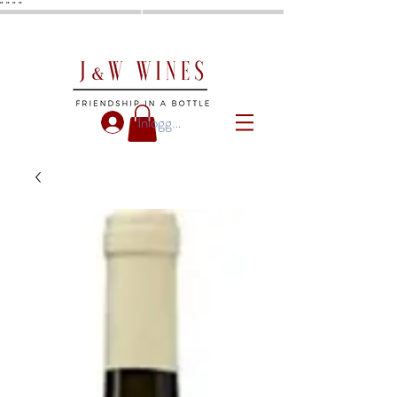
"
"
"
"
Inloggen