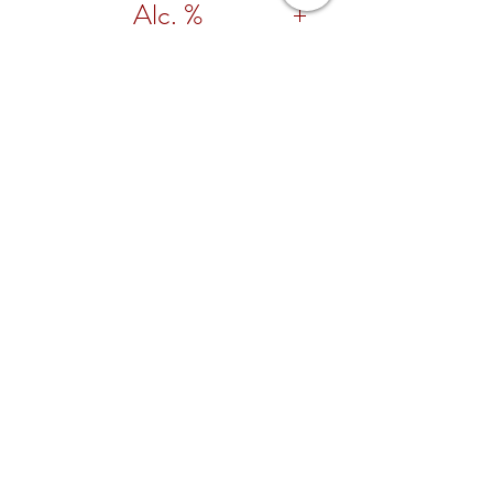
Alc. %
5%
Foodpairing
Desserts, traditioneel gebak
Regio
Le Marche
Wijnhuis
Guerrieri
Onze wijnen
Contacteer ons
Leveringsvoorwaarden