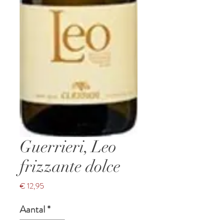
Guerrieri, Leo
frizzante dolce
Prijs
€ 12,95
Aantal
*