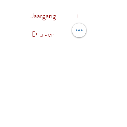
Jaargang
2022
Druiven
100% Sangiovese
Alc. %
13,5% vol.
Foodpairing
Te combineren bij rood vlees,
Regio
wild, stevige pasta gerechten
en BBQ met stevig gegrild
Le Marche
Wijnhuis
vlees.
Guerrieri