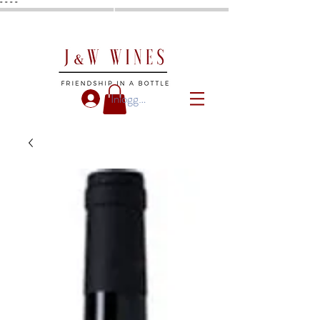
"
"
"
"
Inloggen