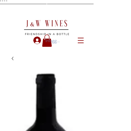
"
"
"
"
Inloggen