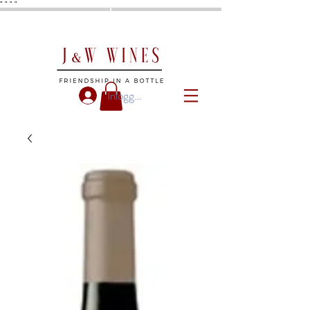
"
"
"
"
Inloggen