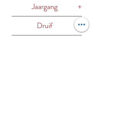
Jaargang
2022
Druif
100% Nebbiolo
Alc.%
13% vol.
Foodpairing Guide
Serveer met Risotto, pasta
Regio
met lekkere sauzen,
champignons, rood
Piemonte
Wijnhuis
vlees en rijpe kazen.
Gabriele Scaglione
Onze wijnen