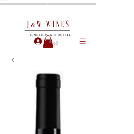
"
"
"
"
Inloggen