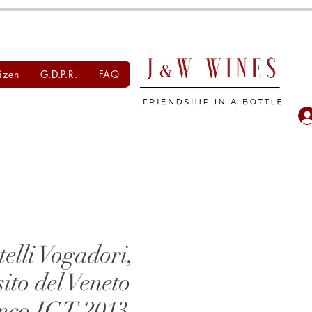
izen
G.D.P.R.
FAQ
telli Vogadori,
ito del Veneto
nco IGT 2013