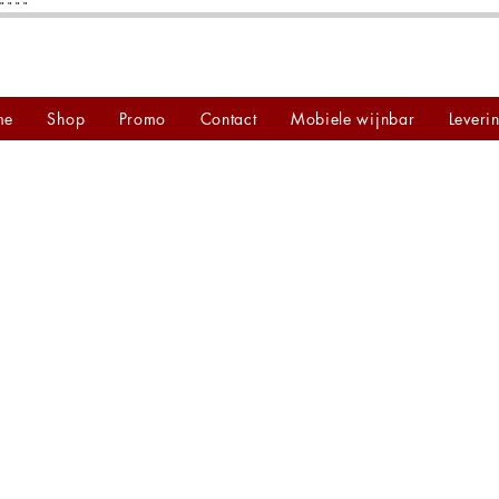
"
"
"
"
me
Shop
Promo
Contact
Mobiele wijnbar
Leveri