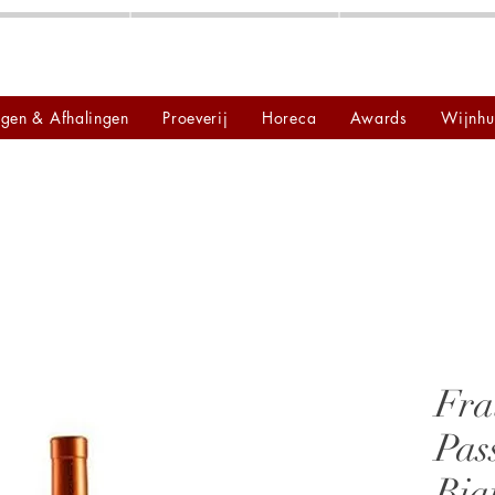
ngen & Afhalingen
Proeverij
Horeca
Awards
Wijnhu
Fra
Pass
Bia