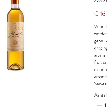
€ 16
Voor de
worden
gebrui
drogin
aroma'
fruit e
maar t
amandel
Servee
Aantal