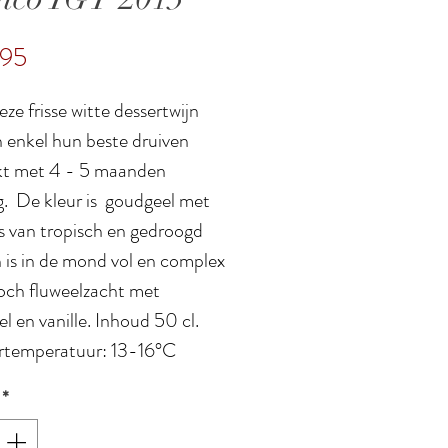
Prijs
,95
ze frisse witte dessertwijn
 enkel hun beste druiven
kt met 4 - 5 maanden
g. De kleur is goudgeel met
s van tropisch en gedroogd
n is in de mond vol en complex
och fluweelzacht met
 en vanille. Inhoud 50 cl.
rtemperatuur: 13-16°C
*