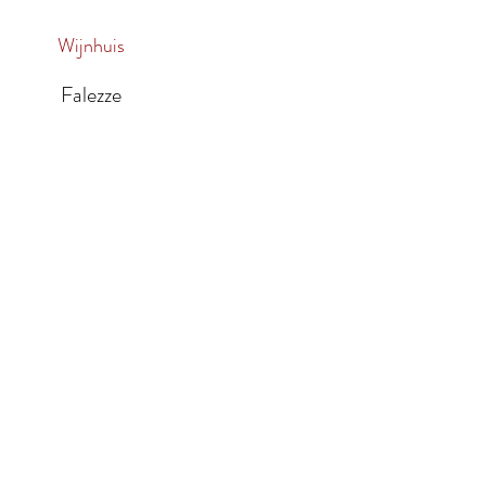
Wijnhuis
Falezze
waarden
Vragen?