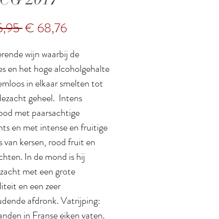
Normale
Verkoopprijs
5,95 
€ 68,76
prijs
rende wijn waarbij de
es en het hoge alcoholgehalte
emloos in elkaar smelten tot
dezacht geheel. Intens
rood met paarsachtige
hts en met intense en fruitige
 van kersen, rood fruit en
hten. In de mond is hij
lzacht met een grote
iteit en een zeer
dende afdronk. Vatrijping:
nden in Franse eiken vaten.