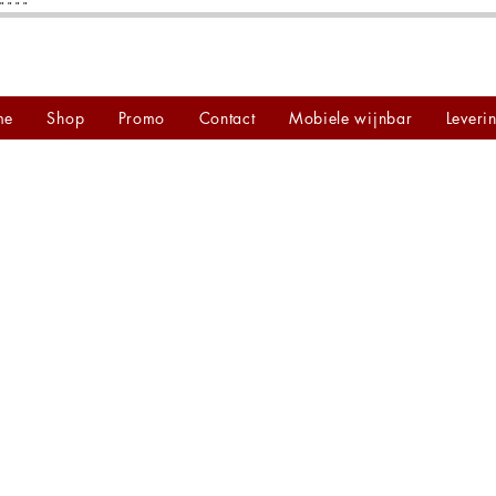
"
"
"
"
me
Shop
Promo
Contact
Mobiele wijnbar
Leveri