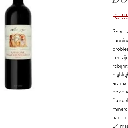
 € 8
Schitte
tannin
proble
een zij
robijn
highlig
aroma's
bosvruc
fluwee
mineral
aanhou
24 maa