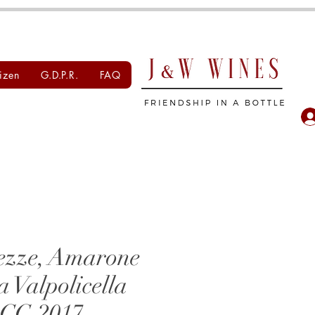
izen
G.D.P.R.
FAQ
ezze, Amarone
a Valpolicella
CG 2017