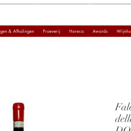
ngen & Afhalingen
Proeverij
Horeca
Awards
Wijnhu
Fal
dell
DO