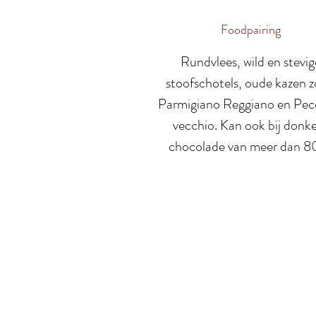
Foodpairing
Rundvlees, wild en stevig
stoofschotels, oude kazen z
Parmigiano Reggiano en Pec
vecchio. Kan ook bij donk
chocolade van meer dan 8
Meer over ons
On