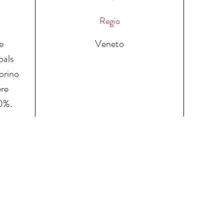
Regio
e
Veneto
oals
orino
ere
0%.
ze wijnen
Contacteer ons
Leveringsvoor