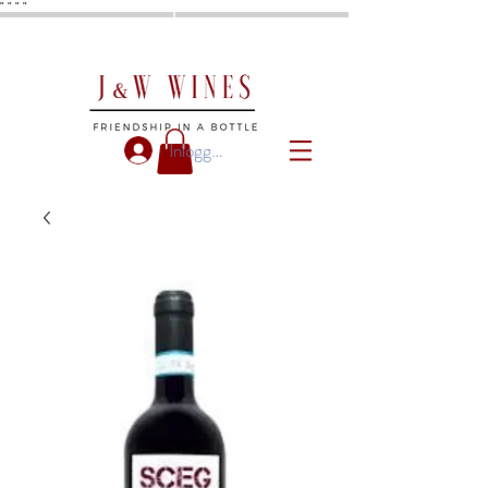
"
"
"
"
Inloggen