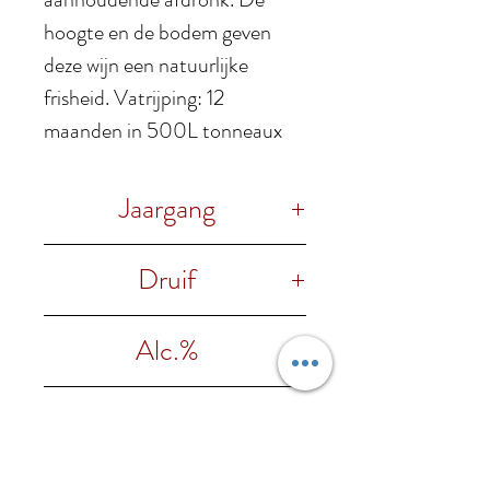
hoogte en de bodem geven
deze wijn een natuurlijke
frisheid. Vatrijping: 12
maanden in 500L tonneaux
Jaargang
2018
Druif
100% Aglianico
Alc.%
14% vol
Foodpairing Guide
past goed bij rijke en robuuste