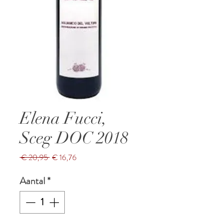
Elena Fucci,
Sceg DOC 2018
Normale
Verkoopprijs
 € 20,95 
€ 16,76
prijs
Aantal
*