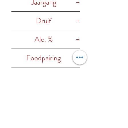
Jaargang
2022
Druif
100% Negroamaro
Alc. %
14.5% vol.
Foodpairing
Deze wijn past goed bij
Regio
robuuste eerste gerechten,
rood vlees, wild en oude kazen.
Puglia
Wijnhuis
Perfect als meditatiewijn.
Domus Vini
Onze wijnen