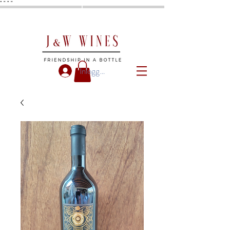
"
"
"
"
Inloggen