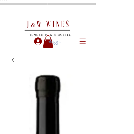
"
"
"
"
Inloggen