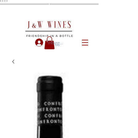
"
"
"
"
Inloggen