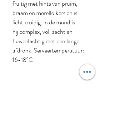
fruitig met hints van pruim,
braam en morello kers en is
licht kruidig. In de mond is
hij complex, vol, zacht en
fluweelachtig met een lange
afdronk. Serveertemperatuur:
16-18°C
Jaargang
2018
Druiven
50% Montepulciano
Foodpairing
d'Abruzzo, 50% Primitivo