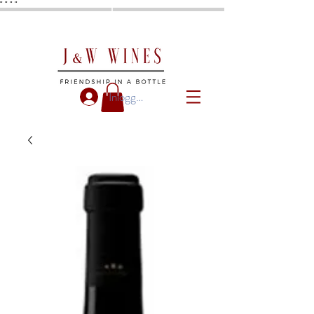
"
"
"
"
Inloggen