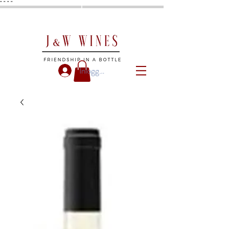
"
"
"
"
Inloggen