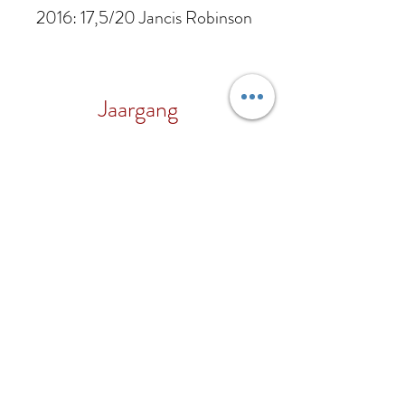
2016: 17,5/20 Jancis Robinson
Jaargang
2017
Alc.%
16% vol.
Druif
Corvina, Corvinone,
Regio
Rondinella, Molinara
Veneto
Wijnhuis
Ca Dei Maghi