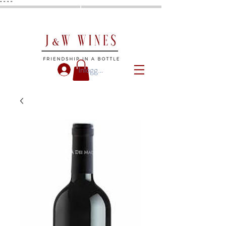
"
"
"
"
Inloggen