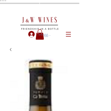
"
"
"
"
Inloggen