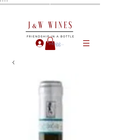
"
"
"
"
Inloggen