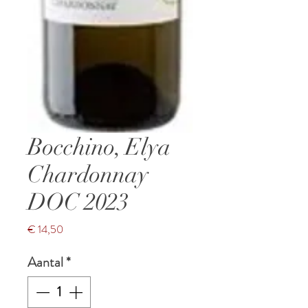
Bocchino, Elya
Chardonnay
DOC 2023
Prijs
€ 14,50
Aantal
*