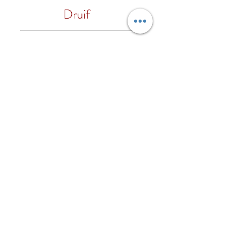
2023
Druif
100% Chardonnay
Alc. %
13,5% vol.
Foodpairing
Aperitief, hors d'oeuvre met
Regio
zeevruchten, risotto en vis.
Piemonte
Wijnhuis
Beppe Bocchino
Onze wijnen
Contacteer ons