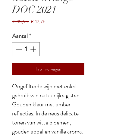
DOC 2021
Normale
Verkoopprijs
 € 15,95 
€ 12,76
prijs
Aantal
*
In winkelwagen
Ongefilterde wijn met enkel
gebruik van natuurlijke gisten.
Gouden kleur met amber
reflecties. In de neus delicate
tonen van witte bloemen,
gouden appel en vanille aroma.