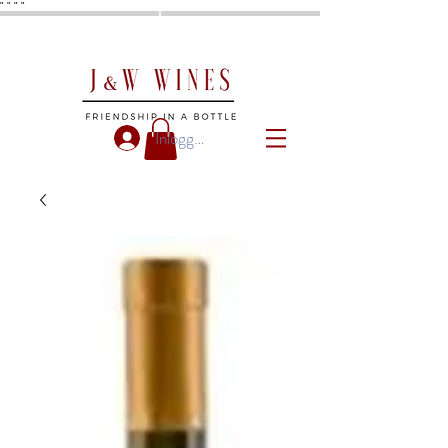
"
"
"
"
Inloggen