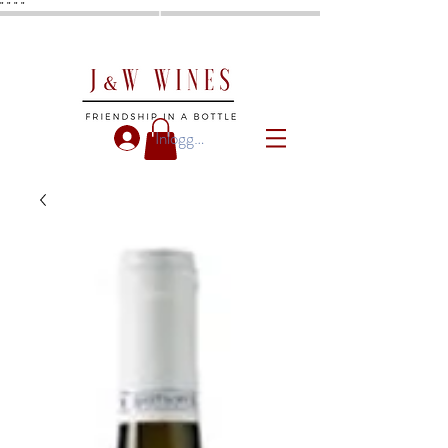
"
"
"
"
Inloggen