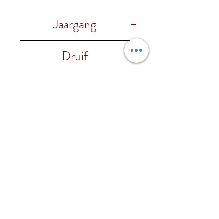
Jaargang
2023
Druif
100% Pinot Bianco
Alc. %
12,5% vol.
Foodpairing
Uitstekend als aperitief, past
Regio
goed bij vis, wit vlees en
vleeswaren.
Friuli-Venezia Giulia
Wijnhuis
Bastianich