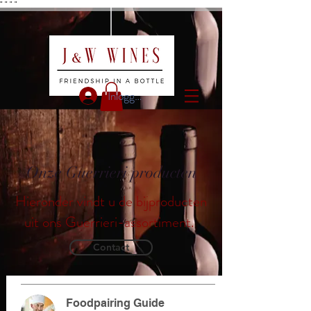
"
"
"
"
Inloggen
Onze Guerrieri producten
Hieronder vindt u de bijproducten
uit ons Guerrieri-assortiment.
Contact
Foodpairing Guide