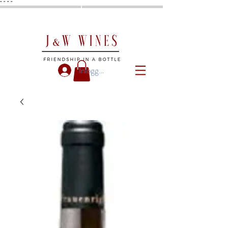
"
"
"
"
Inloggen