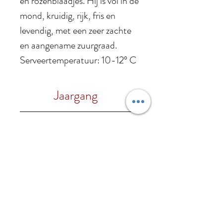
en rozenblaadjes. Hij is vol in de
mond, kruidig, rijk, fris en
levendig, met een zeer zachte
en aangename zuurgraad.
Serveertemperatuur: 10-12° C
Jaargang
2020
Druif
100% Gewürztraminer
Alc. %
15% vol.
Foodpairing
Met sterk smakende