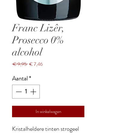
Franc Lizêr,
Prosecco 0%
alcohol
Normale
Verkoopprijs
 € 9,95 
€ 7,46
prijs
Aantal
*
In winkelwagen
Kristalheldere tinten strogeel