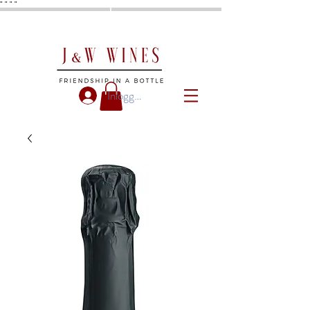
"
"
"
"
Inloggen