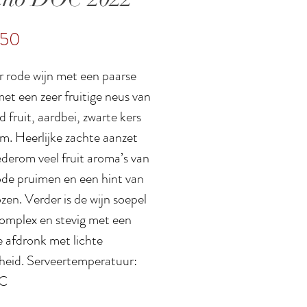
Prijs
,50
 rode wijn met een paarse
et een zeer fruitige neus van
od fruit, aardbei, zwarte kers
im. Heerlijke zachte aanzet
derom veel fruit aroma’s van
rode pruimen en een hint van
en. Verder is de wijn soepel
omplex en stevig met een
e afdronk met lichte
gheid. Serveertemperatuur:
°C