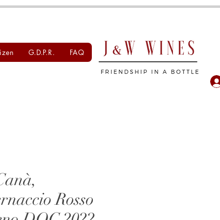
izen
G.D.P.R.
FAQ
Canà,
ernaccio Rosso
eno DOC 2022