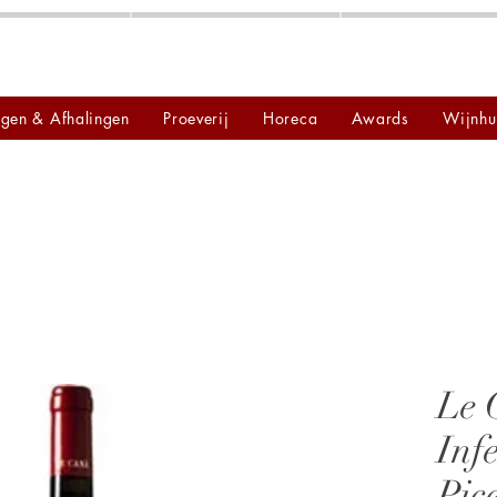
ngen & Afhalingen
Proeverij
Horeca
Awards
Wijnhu
Le 
Inf
Pic