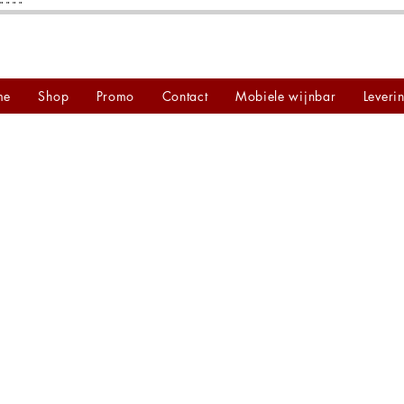
"
"
"
"
me
Shop
Promo
Contact
Mobiele wijnbar
Leveri