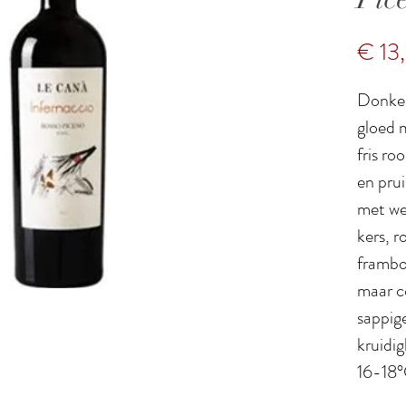
€ 13
Donker
gloed m
fris ro
en pru
met we
kers, 
framboz
maar c
sappig
kruidi
16-18