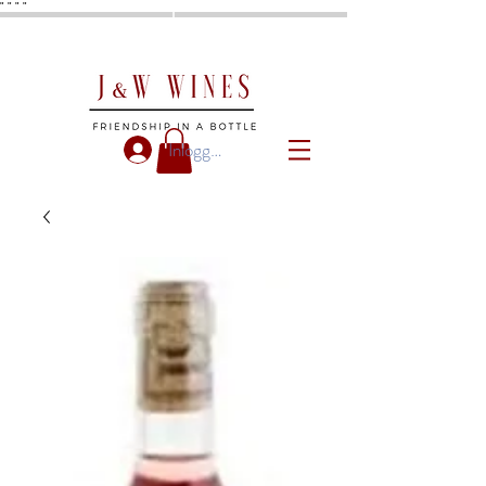
"
"
"
"
Inloggen