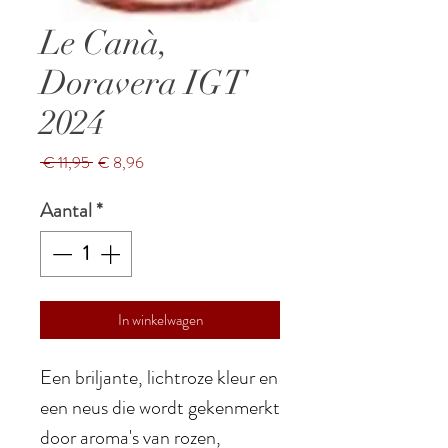
Le Canà,
Doravera IGT
2024
Normale
Verkoopprijs
 € 11,95 
€ 8,96
prijs
Aantal
*
In winkelwagen
Een briljante, lichtroze kleur en
een neus die wordt gekenmerkt
door aroma's van rozen,