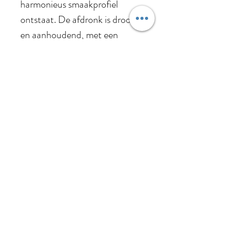
harmonieus smaakprofiel
ontstaat. De afdronk is droog
en aanhoudend, met een
duidelijke minerale afdruk.
Serveertemperatuur: 10-12°C
Alc. %
6% vol.
Druif
100% Glera
Foodpairing
Deze wijn past perfect bij
Regio
rauwe zeeschotels zoals
tonijntartaar of zwaardvis,
Friuli-Venezia Gulia