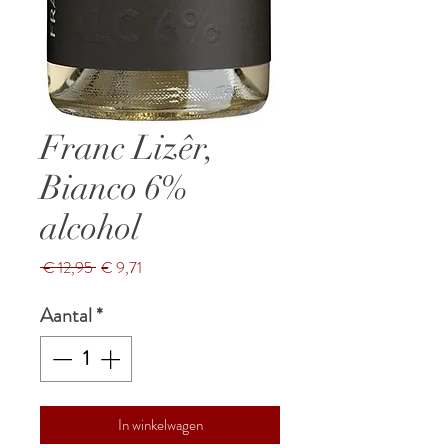
Franc Lizêr,
Bianco 6%
alcohol
Normale
Verkoopprijs
 € 12,95 
€ 9,71
prijs
Aantal
*
In winkelwagen