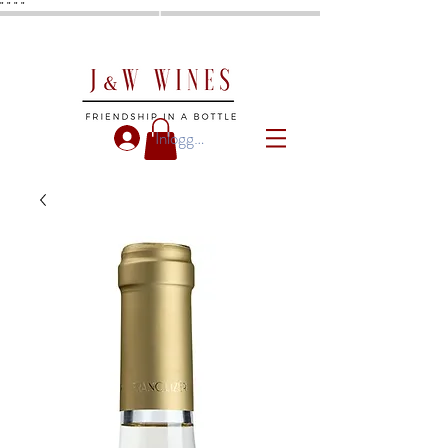
"
"
"
"
Inloggen